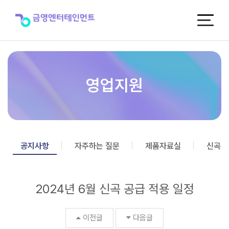
2024
년
6
월
신
곡
공
급
영업지원
적
용
일
정
>
공
공지사항
자주하는 질문
제품자료실
신곡포
지
사
항
2024년 6월 신곡 공급 적용 일정
이전글
다음글