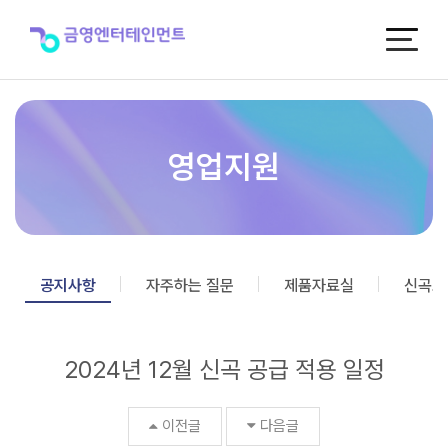
2024
년
12
월
신
곡
공
급
영업지원
적
용
일
정
>
공
공지사항
자주하는 질문
제품자료실
신곡포
지
사
항
2024년 12월 신곡 공급 적용 일정
이전글
다음글