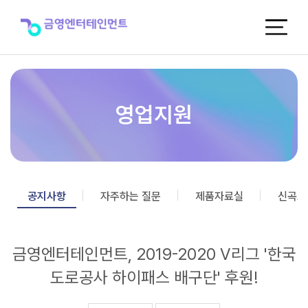
금
영
엔
터
테
인
먼
트,
영업지원
2019-
2020
V
리
그
'한
공지사항
자주하는 질문
제품자료실
신곡포
국
도
로
금영엔터테인먼트, 2019-2020 V리그 '한국
공
사
도로공사 하이패스 배구단' 후원!
하
이