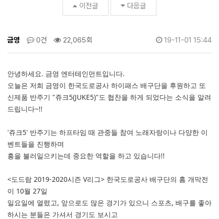
패
이전글
다음글
스
배
구
금영
0건
22,065회
19-11-01 15:44
단'
후
원!
>
안녕하세요. 금영 엔터테인먼트입니다.
공
오늘은 저희 금영이 한국도로공사 하이패스 배구단을 후원하고 또
지
신제품 반주기 "쥬크5(JUKE5)"도 협찬을 하게 되었다는 소식을 알려
사
드립니다~!!
항
'쥬크5' 반주기는 하프타임 때 관중들 참여 노래자랑이나 다양한 이
벤트들을 진행하며
흥을 불러일으키는데 중요한 역할을 하고 있습니다!!
<도드람 2019-2020시즌 V리그> 한국도로공사 배구단의 홈 개막전
이 10월 27일
일요일에 열렸고, 앞으로도 많은 경기가 있으니 스포츠, 배구를 좋아
하시는 분들은 가셔서 경기도 보시고