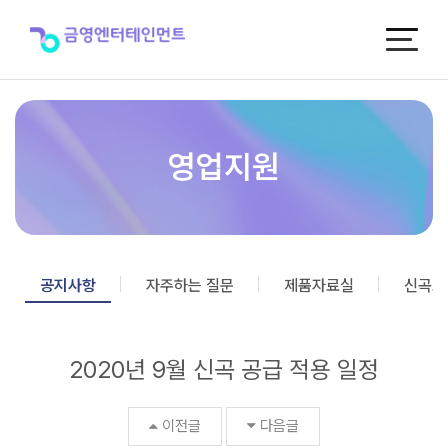
2020
년
9
월
신
곡
공
급
영업지원
적
용
일
정
>
공
공지사항
자주하는 질문
제품자료실
신곡포
지
사
항
2020년 9월 신곡 공급 적용 일정
이전글
다음글