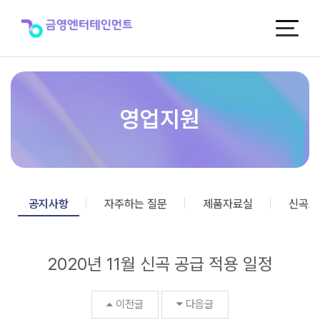
2020
년
11
월
신
곡
공
급
영업지원
적
용
일
정
>
공
공지사항
자주하는 질문
제품자료실
신곡포
지
사
항
2020년 11월 신곡 공급 적용 일정
이전글
다음글