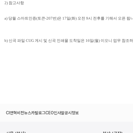
2) 참고사항
a) 당월 스마트인증(토큰-207번)은 17일(화) 오전 9시 전후를 기해서 오픈 됩
b) 신곡 파일 CUG 게시 및 신곡 인쇄물 도착일은 16일(월) 이오니 업무 참
CI
연혁
비전
뉴스
카탈로그
CEO인사말
공시정보