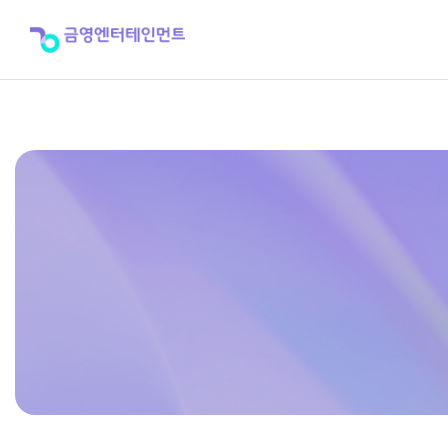
2020
년
12
월
신
곡
공
급
적
용
일
정
>
공
지
사
항