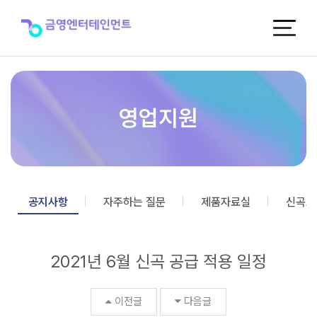
2021
년
6
월
신
곡
공
급
영업지원
적
용
일
정
>
공
공지사항
자주하는 질문
제품자료실
신곡포
지
사
항
2021년 6월 신곡 공급 적용 일정
이전글
다음글