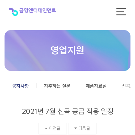
2021
년
7
월
신
곡
공
급
영업지원
적
용
일
정
>
공
공지사항
자주하는 질문
제품자료실
신곡포
지
사
항
2021년 7월 신곡 공급 적용 일정
이전글
다음글