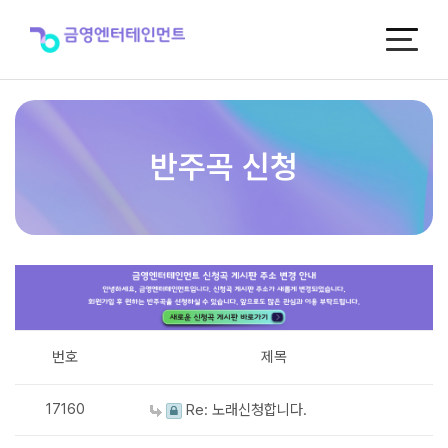
반
주
곡
신
청
반주곡 신청
번호
제목
17160
Re: 노래신청합니다.