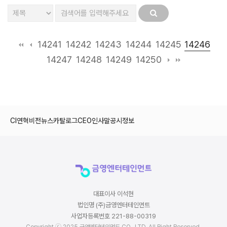
14246
14241
14242
14243
14244
14245
14247
14248
14249
14250
CI
연혁
비전
뉴스
카탈로그
CEO인사말
공시정보
대표이사 이석현
법인명 (주)금영엔터테인먼트
사업자등록번호 221-88-00319
Copyright ⓒ 2025 금영엔터테인먼트 CO., LTD. All Right Reserved.