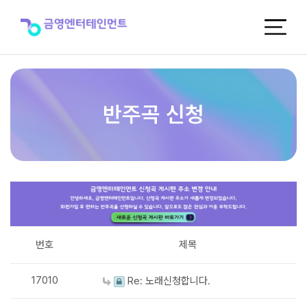
반
주
곡
신
청
반주곡 신청
번호
제목
17010
Re: 노래신청합니다.