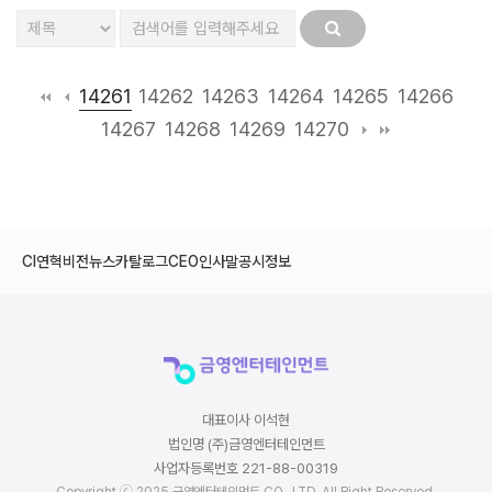
14261
14262
14263
14264
14265
14266
14267
14268
14269
14270
CI
연혁
비전
뉴스
카탈로그
CEO인사말
공시정보
대표이사 이석현
법인명 (주)금영엔터테인먼트
사업자등록번호 221-88-00319
Copyright ⓒ 2025 금영엔터테인먼트 CO., LTD. All Right Reserved.