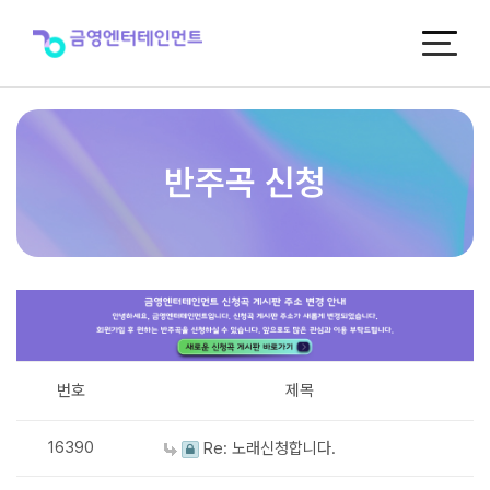
반
주
곡
신
청
반주곡 신청
번호
제목
16390
Re: 노래신청합니다.