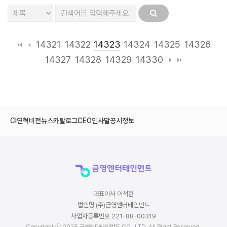
14323
14321
14322
14324
14325
14326
14327
14328
14329
14330
CI
연혁
비전
뉴스
카탈로그
CEO인사말
공시정보
대표이사 이석현
법인명 (주)금영엔터테인먼트
사업자등록번호 221-88-00319
Copyright ⓒ 2025 금영엔터테인먼트 CO., LTD. All Right Reserved.