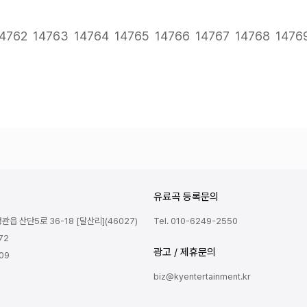
다음
맨끝
4762
14763
14764
14765
14766
14767
14768
1476
유료곡 등록문의
읍 산단5로 36-18 [달산리](46027)
Tel. 010-6249-2550
72
광고 / 제휴문의
809
biz@kyentertainment.kr