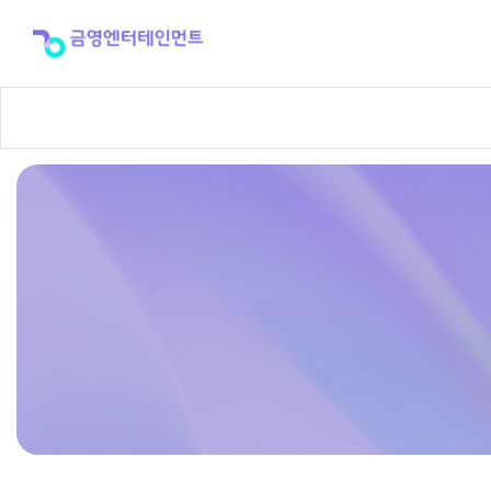
반
주
곡
신
청