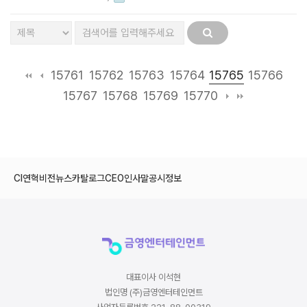
15765
15761
15762
15763
15764
15766
15767
15768
15769
15770
CI
연혁
비전
뉴스
카탈로그
CEO인사말
공시정보
대표이사 이석현
법인명 (주)금영엔터테인먼트