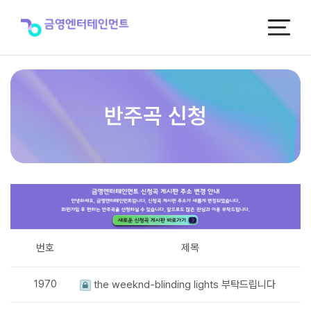
반
주
곡
신
청
반주곡 신청
번호
제목
1970
the weeknd-blinding lights 부탁드립니다