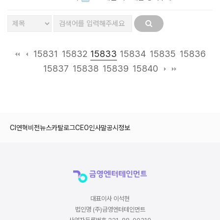
15833
15831
15832
15834
15835
15836
15837
15838
15839
15840
CI
연혁
비전
뉴스
카탈로그
CEO인사말
공시정보
대표이사 이석현
법인명 (주)금영엔터테인먼트