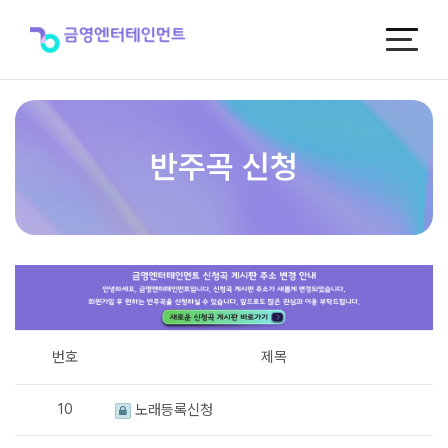
반
주
곡
신
청
반주곡 신청
번호
제목
10
노래등록신청