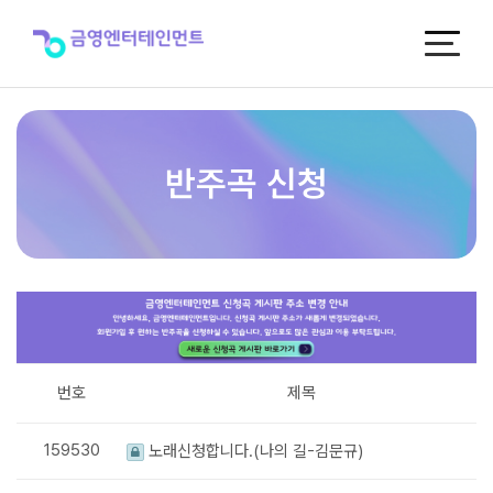
반
주
곡
신
청
반주곡 신청
번호
제목
159530
노래신청합니다.(나의 길-김문규)