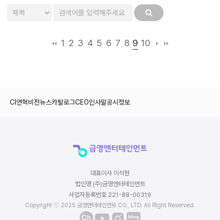
9
1
2
3
4
5
6
7
8
10
CI
연혁
비전
뉴스
카탈로그
CEO인사말
공시정보
대표이사 이석현
법인명 (주)금영엔터테인먼트
사업자등록번호 221-88-00319
Copyright ⓒ 2025 금영엔터테인먼트 CO., LTD. All Right Reserved.