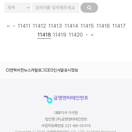
11411
11412
11413
11414
11415
11416
11417
11418
11419
11420
CI
연혁
비전
뉴스
카탈로그
CEO인사말
공시정보
대표이사 이석현
법인명 (주)금영엔터테인먼트
사업자등록번호 221-88-00319
Copyright ⓒ 2025 금영엔터테인먼트 CO., LTD. All Right Reserved.