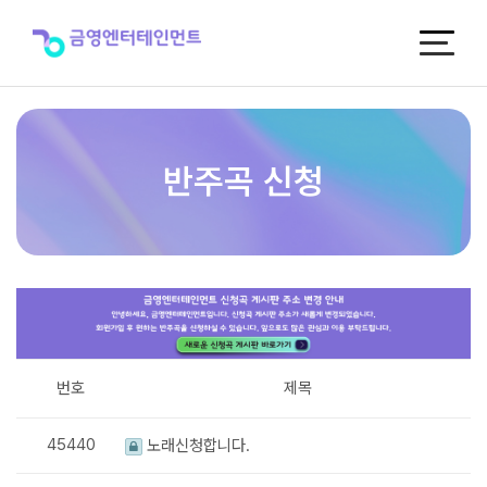
반
주
곡
신
청
반주곡 신청
번호
제목
45440
노래신청합니다.