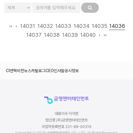
14036
14031
14032
14033
14034
14035
14037
14038
14039
14040
CI
연혁
비전
뉴스
카탈로그
CEO인사말
공시정보
대표이사 이석현
법인명 (주)금영엔터테인먼트
사업자등록번호 221-88-00319
Copyright ⓒ 2025 금영엔터테인먼트 CO., LTD. All Right Reserved.