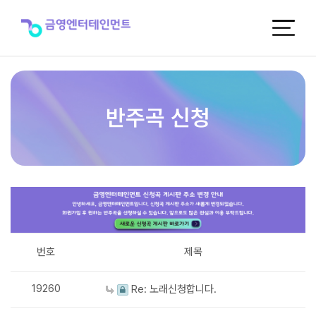
반
주
곡
신
청
반주곡 신청
번호
제목
19260
Re: 노래신청합니다.