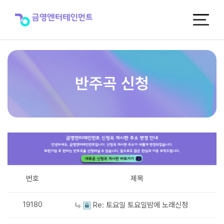
반
주
곡
신
청
반주곡 신청
번호
제목
19180
Re: 토요일 토요일밤에 노래신청