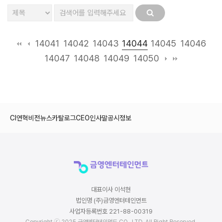
14044
14041
14042
14043
14045
14046
14047
14048
14049
14050
CI
연혁
비전
뉴스
카탈로그
CEO인사말
공시정보
대표이사 이석현
법인명 (주)금영엔터테인먼트
사업자등록번호 221-88-00319
Copyright ⓒ 2025 금영엔터테인먼트 CO., LTD. All Right Reserved.