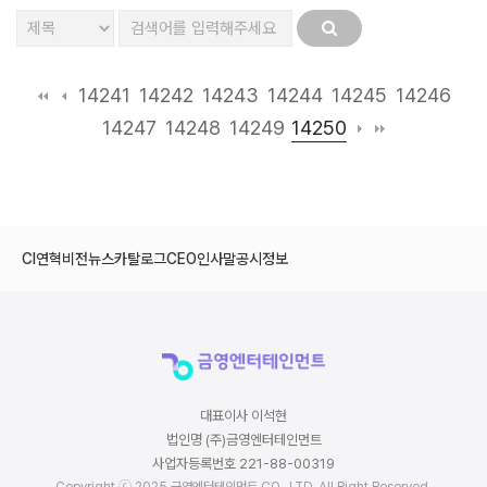
14241
14242
14243
14244
14245
14246
14250
14247
14248
14249
CI
연혁
비전
뉴스
카탈로그
CEO인사말
공시정보
대표이사 이석현
법인명 (주)금영엔터테인먼트
사업자등록번호 221-88-00319
Copyright ⓒ 2025 금영엔터테인먼트 CO., LTD. All Right Reserved.