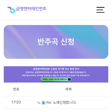
반
주
곡
신
청
반주곡 신청
번호
제목
17120
Re: 노래신청합니다.