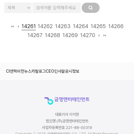
14261
14262
14263
14264
14265
14266
14267
14268
14269
14270
CI
연혁
비전
뉴스
카탈로그
CEO인사말
공시정보
대표이사 이석현
법인명 (주)금영엔터테인먼트
사업자등록번호 221-88-00319
Copyright ⓒ 2025 금영엔터테인먼트 CO., LTD. All Right Reserved.