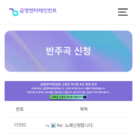
반
주
곡
신
청
반주곡 신청
번호
제목
17010
Re: 노래신청합니다.