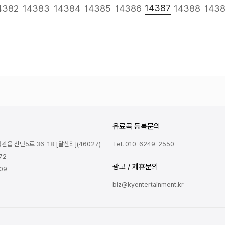
다음
맨끝
14387
4382
14383
14384
14385
14386
14388
143
유료곡 등록문의
읍 산단5로 36-18 [달산리](46027)
Tel. 010-6249-2550
72
광고 / 제휴문의
809
biz@kyentertainment.kr