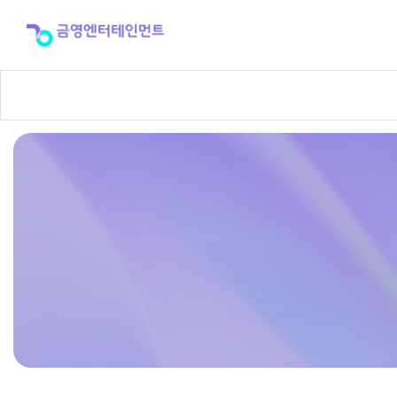
반
주
곡
신
청