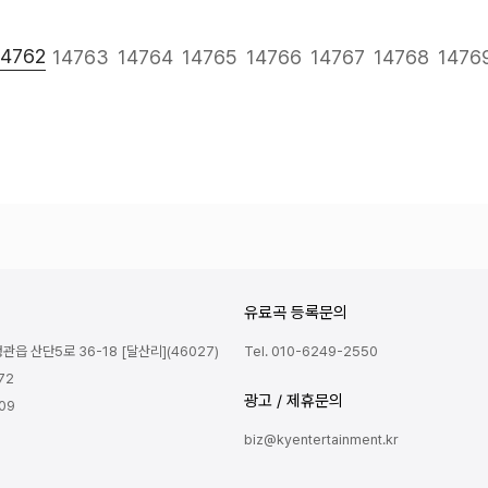
다음
맨끝
14762
14763
14764
14765
14766
14767
14768
1476
유료곡 등록문의
읍 산단5로 36-18 [달산리](46027)
Tel. 010-6249-2550
72
광고 / 제휴문의
809
biz@kyentertainment.kr