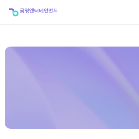
반
주
곡
신
청