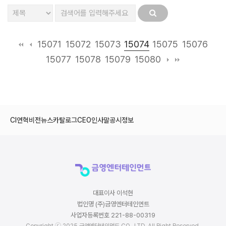
15074
15071
15072
15073
15075
15076
15077
15078
15079
15080
CI
연혁
비전
뉴스
카탈로그
CEO인사말
공시정보
대표이사 이석현
법인명 (주)금영엔터테인먼트
사업자등록번호 221-88-00319
Copyright ⓒ 2025 금영엔터테인먼트 CO., LTD. All Right Reserved.