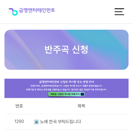
반
주
곡
신
청
반주곡 신청
번호
제목
1290
노래 한곡 부탁드립니다