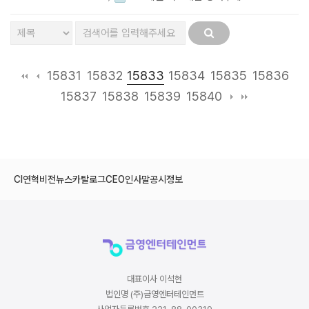
15833
15831
15832
15834
15835
15836
15837
15838
15839
15840
CI
연혁
비전
뉴스
카탈로그
CEO인사말
공시정보
대표이사 이석현
법인명 (주)금영엔터테인먼트