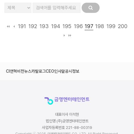
197
191
192
193
194
195
196
198
199
200
CI
연혁
비전
뉴스
카탈로그
CEO인사말
공시정보
대표이사 이석현
법인명 (주)금영엔터테인먼트
사업자등록번호 221-88-00319
Copyright ⓒ 2025 금영엔터테인먼트 CO., LTD. All Right Reserved.