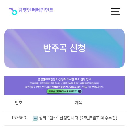
반
주
곡
신
청
반주곡 신청
번호
제목
157650
성리 "원샷" 신청합니다.(25년5월TJ에수록됨)