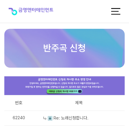
반
주
곡
신
청
반주곡 신청
번호
제목
62240
Re: 노래신청합니다.