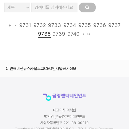
9731
9732
9733
9734
9735
9736
9737
9738
9739
9740
CI
연혁
비전
뉴스
카탈로그
CEO인사말
공시정보
대표이사 이석현
법인명 (주)금영엔터테인먼트
사업자등록번호 221-88-00319
Copyright ⓒ 2025 금영엔터테인먼트 CO., LTD. All Right Reserved.