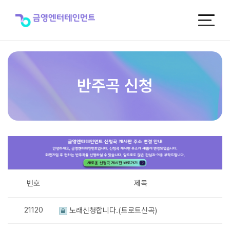
반
주
곡
신
청
반주곡 신청
번호
제목
21120
노래신청합니다.(트로트신곡)