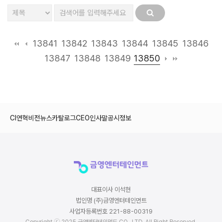
13841
13842
13843
13844
13845
13846
13850
13847
13848
13849
CI
연혁
비전
뉴스
카탈로그
CEO인사말
공시정보
대표이사 이석현
법인명 (주)금영엔터테인먼트
사업자등록번호 221-88-00319
Copyright ⓒ 2025 금영엔터테인먼트 CO., LTD. All Right Reserved.