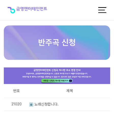
반
주
곡
신
청
반주곡 신청
번호
제목
21020
노래신청합니다.