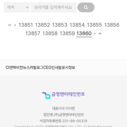
13851
13852
13853
13854
13855
13856
13860
13857
13858
13859
CI
연혁
비전
뉴스
카탈로그
CEO인사말
공시정보
대표이사 이석현
법인명 (주)금영엔터테인먼트
사업자등록번호 221-88-00319
Copyright ⓒ 2025 금영엔터테인먼트 CO., LTD. All Right Reserved.