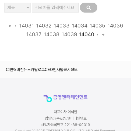
14031
14032
14033
14034
14035
14036
14040
14037
14038
14039
CI
연혁
비전
뉴스
카탈로그
CEO인사말
공시정보
대표이사 이석현
법인명 (주)금영엔터테인먼트
사업자등록번호 221-88-00319
Copyright ⓒ 2025 금영엔터테인먼트 CO., LTD. All Right Reserved.