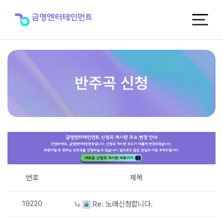
반
주
곡
신
청
반주곡 신청
번호
제목
19220
Re: 노래신청합니다.