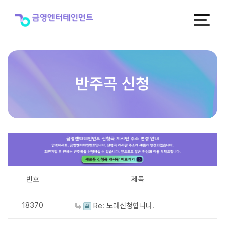
반
주
곡
신
청
반주곡 신청
번호
제목
18370
Re: 노래신청합니다.