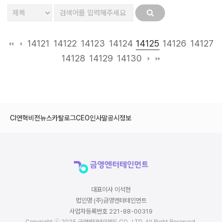
14125
14121
14122
14123
14124
14126
14127
14128
14129
14130
CI
연혁
비전
뉴스
카탈로그
CEO인사말
공시정보
대표이사 이석현
법인명 (주)금영엔터테인먼트
사업자등록번호 221-88-00319
Copyright ⓒ 2025 금영엔터테인먼트 CO., LTD. All Right Reserved.