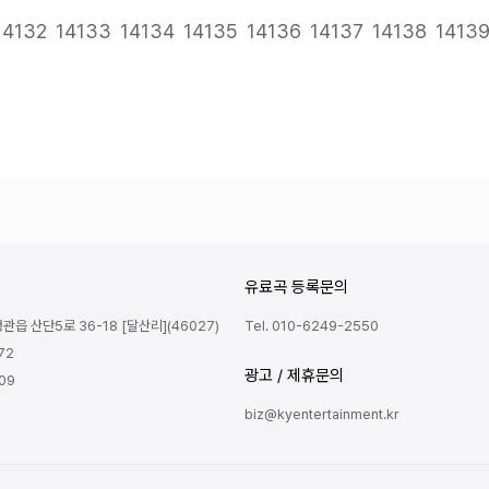
다음
맨끝
14132
14133
14134
14135
14136
14137
14138
1413
유료곡 등록문의
읍 산단5로 36-18 [달산리](46027)
Tel. 010-6249-2550
72
광고 / 제휴문의
809
biz@kyentertainment.kr