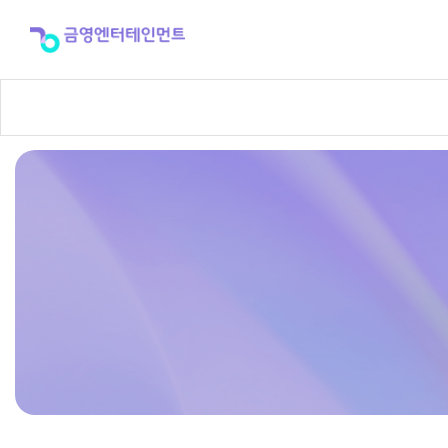
반
주
곡
신
청