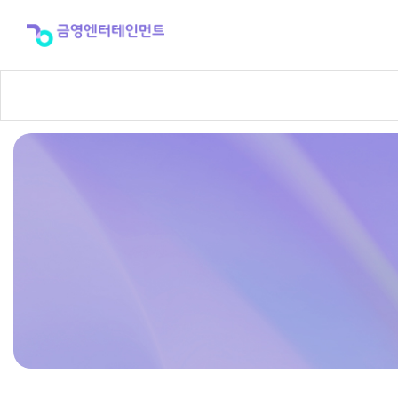
반
주
곡
신
청