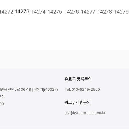
다음
맨끝
14273
14272
14274
14275
14276
14277
14278
14279
유료곡 등록문의
읍 산단5로 36-18 [달산리](46027)
Tel. 010-6249-2550
72
광고 / 제휴문의
809
biz@kyentertainment.kr