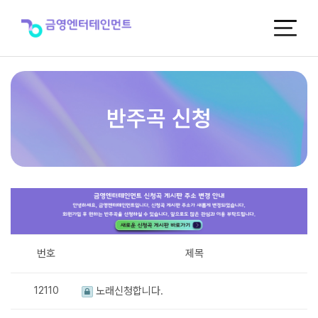
반
주
곡
신
청
반주곡 신청
번호
제목
12110
노래신청합니다.