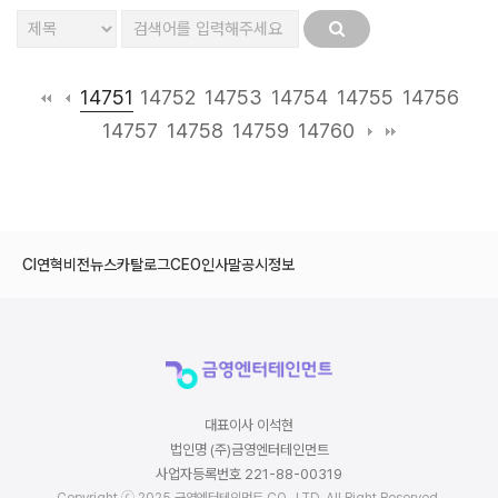
14751
14752
14753
14754
14755
14756
14757
14758
14759
14760
CI
연혁
비전
뉴스
카탈로그
CEO인사말
공시정보
대표이사 이석현
법인명 (주)금영엔터테인먼트
사업자등록번호 221-88-00319
Copyright ⓒ 2025 금영엔터테인먼트 CO., LTD. All Right Reserved.