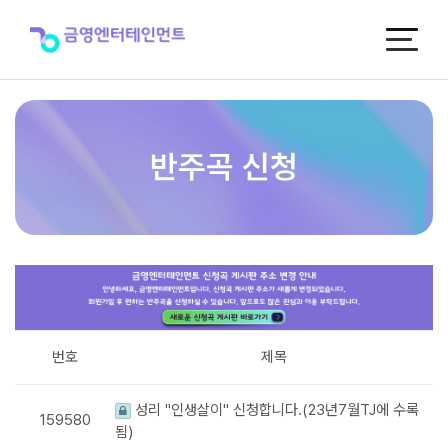
반
주
곡
신
청
반주곡 신청
번호
제목
성리 "인생살이" 신청합니다.(23년7월TJ에 수록
159580
됨)