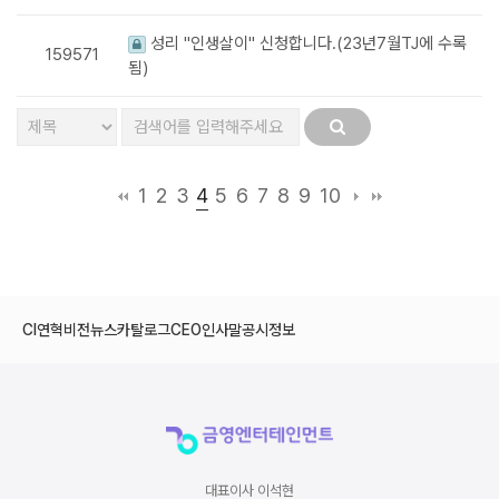
성리 "인생살이" 신청합니다.(23년7월TJ에 수록
159571
됨)
4
1
2
3
5
6
7
8
9
10
CI
연혁
비전
뉴스
카탈로그
CEO인사말
공시정보
대표이사 이석현