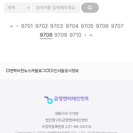
9701
9702
9703
9704
9705
9706
9707
9708
9709
9710
CI
연혁
비전
뉴스
카탈로그
CEO인사말
공시정보
대표이사 이석현
법인명 (주)금영엔터테인먼트
사업자등록번호 221-88-00319
Copyright ⓒ 2025 금영엔터테인먼트 CO., LTD. All Right Reserved.