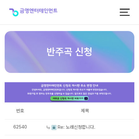
반
주
곡
신
청
반주곡 신청
번호
제목
62540
Re: 노래신청합니다.