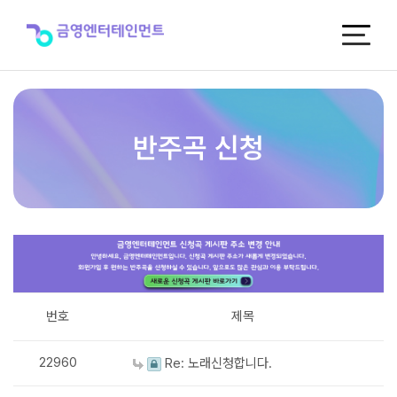
반
주
곡
신
청
반주곡 신청
번호
제목
22960
Re: 노래신청합니다.