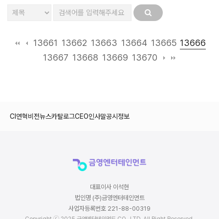
13666
13661
13662
13663
13664
13665
13667
13668
13669
13670
CI
연혁
비전
뉴스
카탈로그
CEO인사말
공시정보
대표이사 이석현
법인명 (주)금영엔터테인먼트
사업자등록번호 221-88-00319
Copyright ⓒ 2025 금영엔터테인먼트 CO., LTD. All Right Reserved.