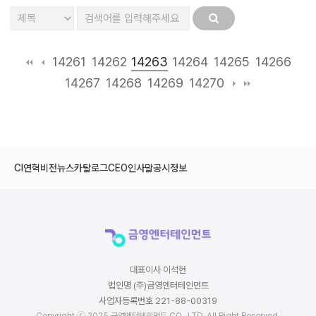
14263
14261
14262
14264
14265
14266
14267
14268
14269
14270
CI
연혁
비전
뉴스
카탈로그
CEO인사말
공시정보
대표이사 이석현
법인명 (주)금영엔터테인먼트
사업자등록번호 221-88-00319
Copyright ⓒ 2025 금영엔터테인먼트 CO., LTD. All Right Reserved.