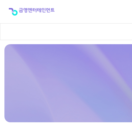
반
주
곡
신
청