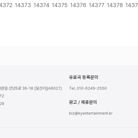
다음
맨끝
4372
14373
14374
14375
14376
14377
14378
143
유료곡 등록문의
읍 산단5로 36-18 [달산리](46027)
Tel. 010-6249-2550
72
광고 / 제휴문의
809
biz@kyentertainment.kr