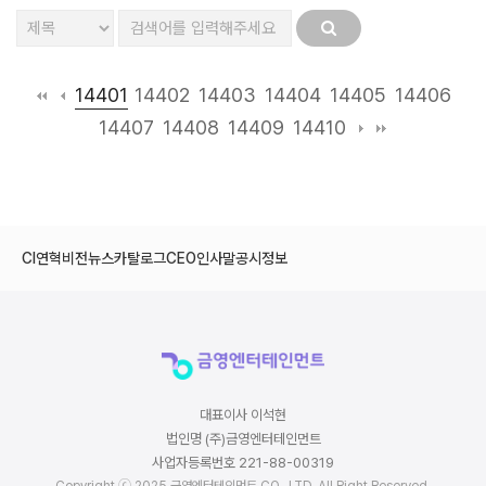
14401
14402
14403
14404
14405
14406
14407
14408
14409
14410
CI
연혁
비전
뉴스
카탈로그
CEO인사말
공시정보
대표이사 이석현
법인명 (주)금영엔터테인먼트
사업자등록번호 221-88-00319
Copyright ⓒ 2025 금영엔터테인먼트 CO., LTD. All Right Reserved.