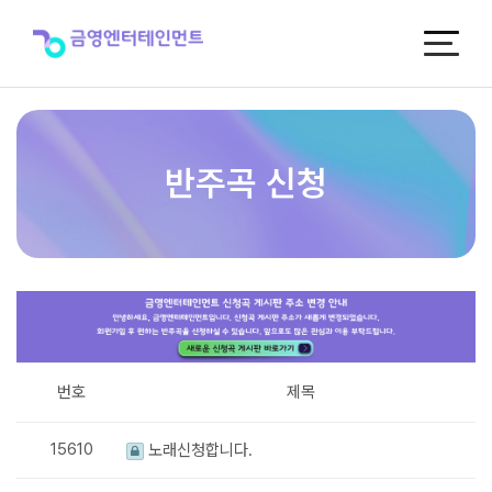
반
주
곡
신
청
반주곡 신청
번호
제목
15610
노래신청합니다.