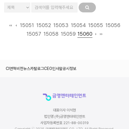
15051
15052
15053
15054
15055
15056
15060
15057
15058
15059
CI
연혁
비전
뉴스
카탈로그
CEO인사말
공시정보
대표이사 이석현
법인명 (주)금영엔터테인먼트
사업자등록번호 221-88-00319
Copyright ⓒ 2025 금영엔터테인먼트 CO., LTD. All Right Reserved.