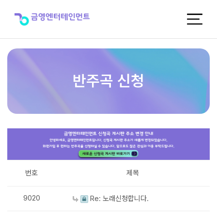
반
주
곡
신
청
반주곡 신청
번호
제목
9020
Re: 노래신청합니다.