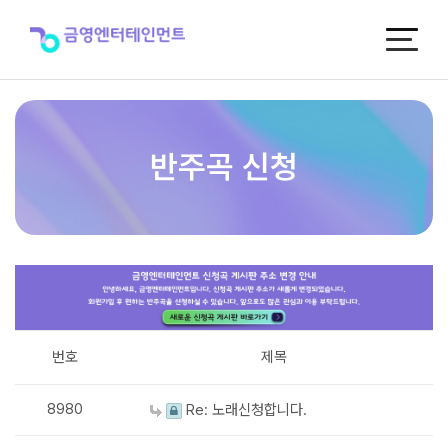
반
주
곡
신
청
반주곡 신청
번호
제목
8980
Re: 노래신청합니다.