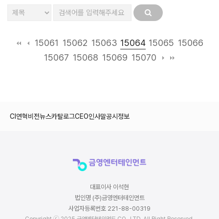
15064
15061
15062
15063
15065
15066
15067
15068
15069
15070
CI
연혁
비전
뉴스
카탈로그
CEO인사말
공시정보
대표이사 이석현
법인명 (주)금영엔터테인먼트
사업자등록번호 221-88-00319
Copyright ⓒ 2025 금영엔터테인먼트 CO., LTD. All Right Reserved.