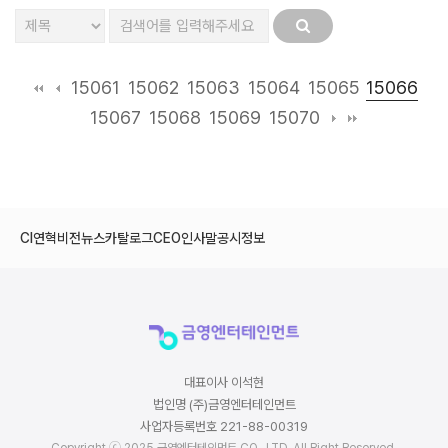
15066
15061
15062
15063
15064
15065
15067
15068
15069
15070
CI
연혁
비전
뉴스
카탈로그
CEO인사말
공시정보
대표이사 이석현
법인명 (주)금영엔터테인먼트
사업자등록번호 221-88-00319
Copyright ⓒ 2025 금영엔터테인먼트 CO., LTD. All Right Reserved.