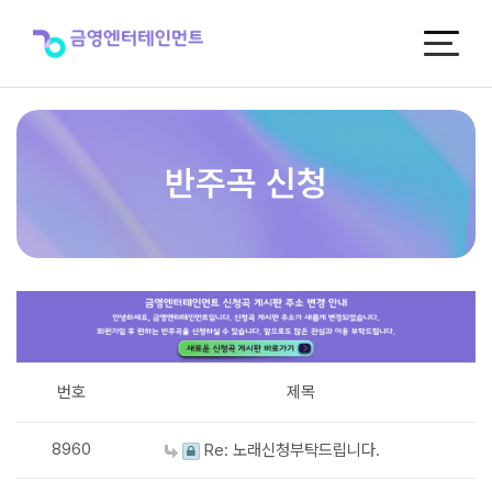
반
주
곡
신
청
반주곡 신청
번호
제목
8960
Re: 노래신청부탁드립니다.