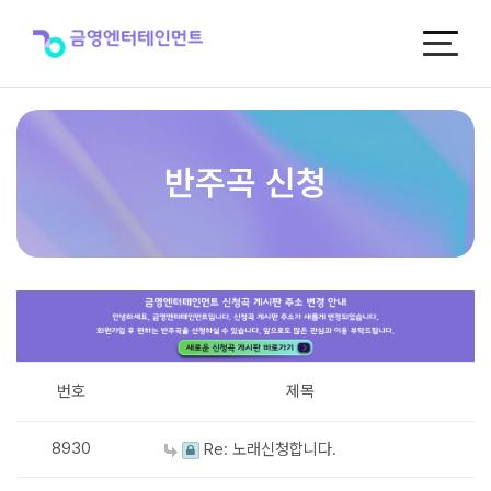
반
주
곡
신
청
반주곡 신청
번호
제목
8930
Re: 노래신청합니다.