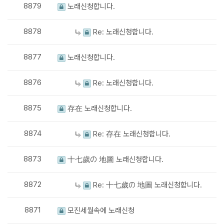
8879
노래신청합니다.
8878
Re: 노래신청합니다.
8877
노래신청합니다.
8876
Re: 노래신청합니다.
8875
存在 노래신청합니다.
8874
Re: 存在 노래신청합니다.
8873
十七歲の 地圖 노래신청합니다.
8872
Re: 十七歲の 地圖 노래신청합니다.
8871
모진세월속에 노래신청