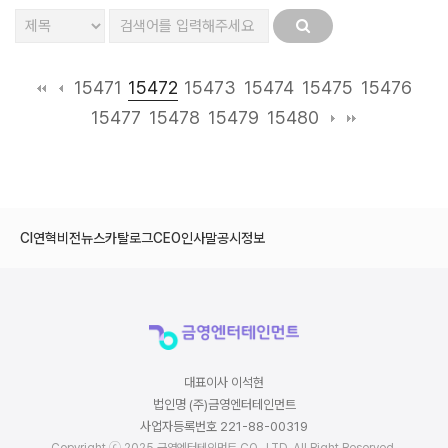
15472
15471
15473
15474
15475
15476
15477
15478
15479
15480
CI
연혁
비전
뉴스
카탈로그
CEO인사말
공시정보
대표이사 이석현
법인명 (주)금영엔터테인먼트
사업자등록번호 221-88-00319
Copyright ⓒ 2025 금영엔터테인먼트 CO., LTD. All Right Reserved.