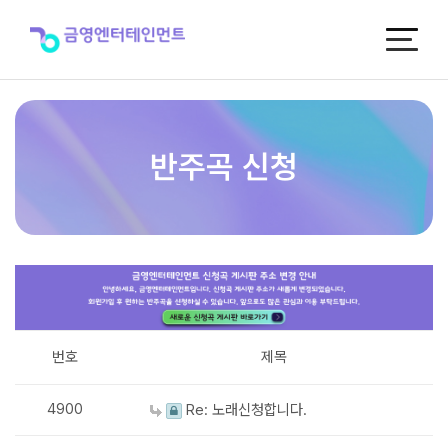
반
주
곡
신
청
반주곡 신청
번호
제목
4900
Re: 노래신청합니다.