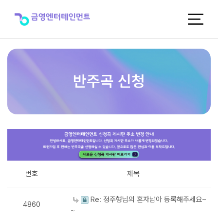
반
주
곡
신
청
반주곡 신청
번호
제목
Re: 정주형님의 혼자남아 등록해주세요~
4860
~