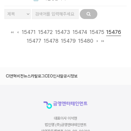
15476
15471
15472
15473
15474
15475
15477
15478
15479
15480
CI
연혁
비전
뉴스
카탈로그
CEO인사말
공시정보
대표이사 이석현
법인명 (주)금영엔터테인먼트