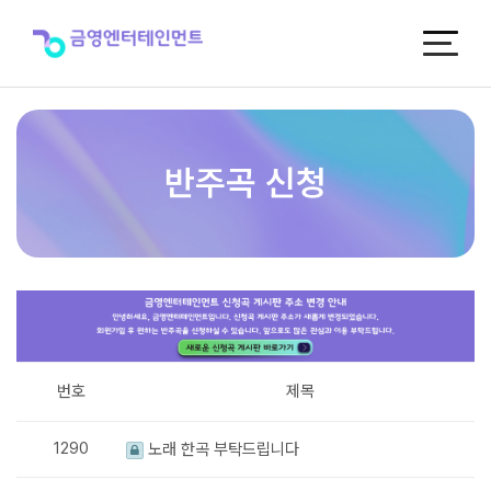
반
주
곡
신
청
반주곡 신청
번호
제목
1290
노래 한곡 부탁드립니다