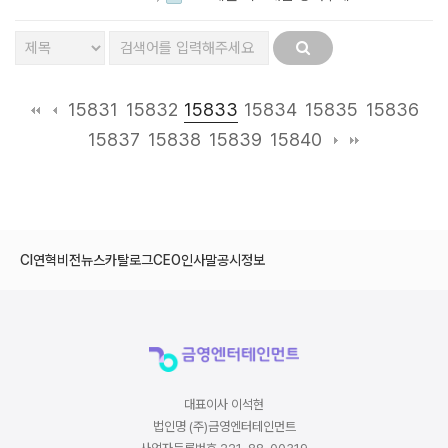
15833
15831
15832
15834
15835
15836
15837
15838
15839
15840
CI
연혁
비전
뉴스
카탈로그
CEO인사말
공시정보
대표이사 이석현
법인명 (주)금영엔터테인먼트