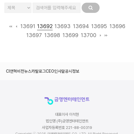
13692
13691
13693
13694
13695
13696
13697
13698
13699
13700
CI
연혁
비전
뉴스
카탈로그
CEO인사말
공시정보
대표이사 이석현
법인명 (주)금영엔터테인먼트
사업자등록번호 221-88-00319
Copyright ⓒ 2025 금영엔터테인먼트 CO., LTD. All Right Reserved.