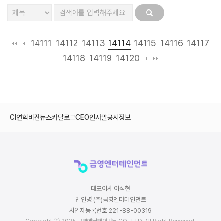
14114
14111
14112
14113
14115
14116
14117
14118
14119
14120
CI
연혁
비전
뉴스
카탈로그
CEO인사말
공시정보
대표이사 이석현
법인명 (주)금영엔터테인먼트
사업자등록번호 221-88-00319
Copyright ⓒ 2025 금영엔터테인먼트 CO., LTD. All Right Reserved.