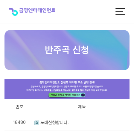
반
주
곡
신
청
반주곡 신청
번호
제목
18480
노래신청합니다.